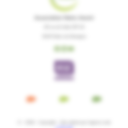
Association Notre Avenir
28 rue de Sabin BP-63
35470 Bain-de-Bretagne
Facebook
LinkedIn
YouTube
© – 2026 – Copyright – Site réalisé par l’agence web
LATELIER