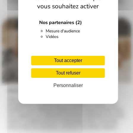
collectivités sur un rayon de 20 km autour de Bain-de-Bretagne.
vous souhaitez activer
Nos partenaires
(2)
Mesure d'audience
Vidéos
Tout accepter
Tout refuser
Personnaliser
Sous-traitance
Avec une équipe de 10 à 15 personnes
accompagnées encadrées par 1 à 2 moniteurs d’atelier, nous
travaillons pour différents clients tout au long de l’année. Nous
nous adaptons aux différentes demandes (réalisation de poches
à beurre, conditionnements et étiquetages divers, sertissage,
mise en étuis de calendriers, confection de coffrets cadeaux…