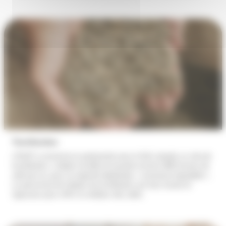
Torréfaction
L’ESAT a construit en partenariat avec la Sté Lobodis un site de
torréfaction. L’atelier torréfie et ensache environ 800 tonnes de
café par an, pour la majorité labellisées « commerce équitable ».
Le personnel de l’atelier de torréfaction est très investi et
rigoureux pour offrir le meilleur des cafés.