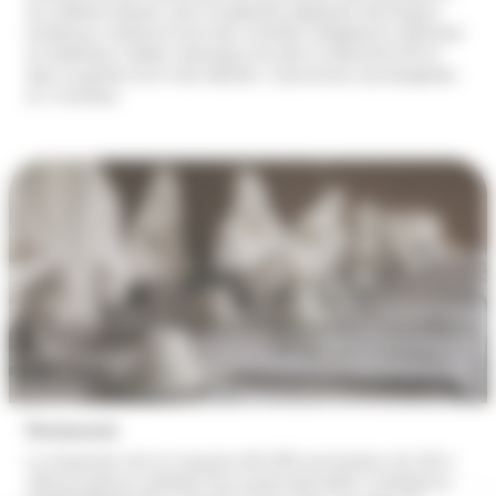
du matériel espaces verts et pépinière (appareils thermiques,
tondeuses, tracteurs) Suivi des contrôles obligatoires (véhicules
et matériels) L’atelier mécanique est dans la démarche 5S et
dans la gestion du tri des déchets. 3 personnes accompagnées
et 1 moniteur
Restaurant
Le restaurant sert en moyenne 40 à 80 convives/jour de 12h à
14h du lundi au vendredi. Pour toute réservation, contactez le