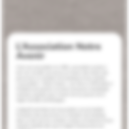
L’Association Notre
Avenir
C’est une association loi 1901, association privée à
but non lucratif, qui œuvre en faveur des droits des
personnes en situation de handicap et leur famille.
L’association « Notre Avenir » est née en 1979 grâce à
l’initiative de parents et d’amis de jeunes handicapés
mentaux inquiets pour l’avenir de ces jeunes de la
région de Bain de Bretagne.
L’objectif prioritaire de l’association est de faciliter
l’insertion des personnes en situation de handicap
dans la cité, par les contacts sociaux et l’exercice d’une
activité salariée dès que le degré d’autonomie est